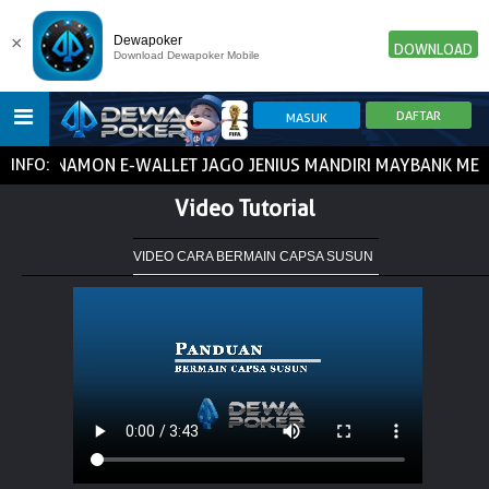
×
Dewapoker
DOWNLOAD
Download Dewapoker Mobile
I CIMB DANAMON E-WALLET JAGO JENIUS MANDIRI MAYBANK MEG
INFO:
HOME
Video Tutorial
POKER
SLOT GAME
IDN E-LOTTERY
VIDEO CARA BERMAIN CAPSA SUSUN
NEW
NEW
SPORTBOOK
LIVE CASINO
IDNLIVE
NEW
TOGEL
ESPORTS
ARCADE
NEW
NEW
NEW
TEMBAK IKAN
IDNRAFFLE
IDNTRADE