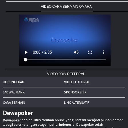
VIDEO CARA BERMAIN OMAHA
NEW
TANGKAS
RTP
DEPOSIT
WITHDRAW
PROMOSI
DOWNLOAD APLIKASI
VIDEO JOIN REFFERAL
HUBUNGI KAMI
VIDEO TUTORIAL
REFERRAL
JADWAL BANK
SPONSORSHIP
JACKPOT
CARA BERMAIN
LINK ALTERNATIF
VIP MEMBER
Dewapoker
adalah situs taruhan online yang saat ini menjadi pilihan nomor
Dewapoker
HUBUNGI KAMI
1 bagi para kalangan player judi di Indonesia. Dewapoker telah