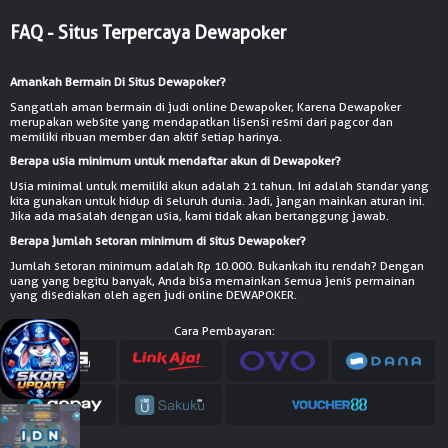
FAQ - Situs Terpercaya Dewapoker
Amankah Bermain Di Situs Dewapoker?
Sangatlah aman bermain di judi online Dewapoker, Karena Dewapoker
merupakan website yang mendapatkan lisensi resmi dari pagcor dan
memiliki ribuan member dan aktif setiap harinya.
Berapa usia minimum untuk mendaftar akun di Dewapoker?
Usia minimal untuk memiliki akun adalah 21 tahun. Ini adalah standar yang
kita gunakan untuk hidup di seluruh dunia. Jadi, jangan mainkan aturan ini.
Jika ada masalah dengan usia, kami tidak akan bertanggung jawab.
Berapa jumlah setoran minimum di situs Dewapoker?
Jumlah setoran minimum adalah Rp 10.000. Bukankah itu rendah? Dengan
uang yang begitu banyak, Anda bisa memainkan semua jenis permainan
yang disediakan oleh agen judi online DEWAPOKER.
Cara Pembayaran: